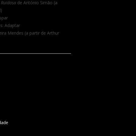
 Ruidosa
de António Simão (a
l)
spar
s: Adaptar
ira Mendes (a partir de Arthur
idade