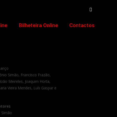
line
Bilheteira Online
Contactos
lanço
nio Simão, Francisco Frazão,
João Meireles, Joaquim Horta,
Maria Vieira Mendes, Luís Gaspar e
utores
o Simão