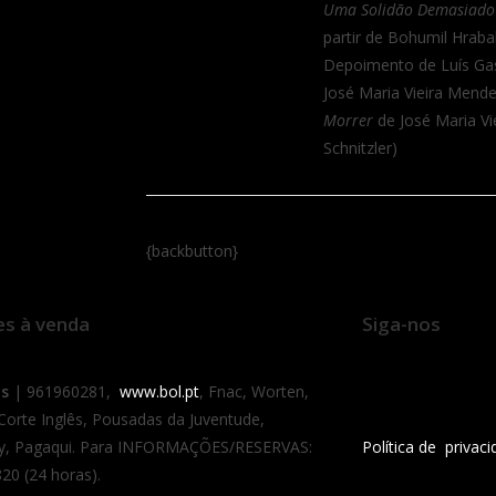
Uma Solidão Demasiado
partir de Bohumil Hraba
Depoimento de Luís Ga
José Maria Vieira Mende
Morrer
de José Maria Vie
Schnitzler)
{backbutton}
es à venda
Siga-nos
as
| 961960281,
www.bol.pt
, Fnac, Worten,
 Corte Inglês, Pousadas da Juventude,
y, Pagaqui. Para INFORMAÇÕES/RESERVAS:
Política de privac
20 (24 horas).