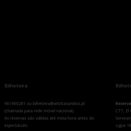
Bilheteira
Bilhet
961960281 ou bilheteira@artistasunidos.pt
Reserv
(chamada para rede móvel nacional)
CTT, El
As reservas são válidas até meia hora antes do
Serveas
espectáculo.
Ligue 18