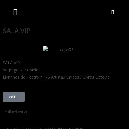
Artistas Unidos
Livraria Online
Bilheteira Online
SALA VIP
SALA VIP
de Jorge Silva Melo
Livrinhos de Teatro nº 76 Artistas Unidos / Livros Cotovia
Voltar
Bilheteira
961960281 ou bilheteira@artistasunidos.pt