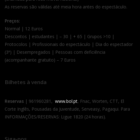
As reservas são válidas até meia hora antes do espectáculo.
Preços:
Normal | 12 Euros
Descontos | estudantes | – 30 | + 65 | Grupos >10 |
Protocolos | Profissionais do espectáculo | Dia do espectador
(3ª) | Desempregados | Pessoas com deficiência
(acompanhante gratuito) – 7 Euros
Bilhetes à venda
Reservas
| 961960281,
www.bol.pt
, Fnac, Worten, CTT, El
Corte Inglês, Pousadas da Juventude, Serveasy, Pagaqui. Para
INFORMAÇÕES/RESERVAS: Ligue 1820 (24 horas).
Siga-nos