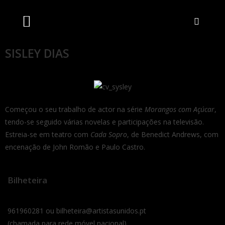
Artistas Unidos
Livraria Online
Bilheteira Online
SISLEY DIAS
Começou o seu trabalho de actor na série
Morangos com Açúcar
,
tendo-se seguido várias novelas e participações na televisão.
Estreia-se em teatro com
Cada Sopro
, de Benedict Andrews, com
encenação de John Romão e Paulo Castro.
Bilheteira
961960281 ou bilheteira@artistasunidos.pt
(chamada para rede móvel nacional)