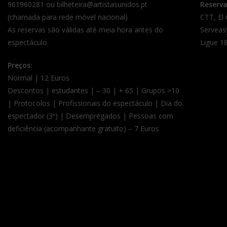
961960281 ou bilheteira@artistasunidos.pt
Reserv
(chamada para rede móvel nacional)
CTT, El
As reservas são válidas até meia hora antes do
Serveas
espectáculo.
Ligue 18
Preços:
Normal | 12 Euros
Descontos | estudantes | – 30 | + 65 | Grupos >10
| Protocolos | Profissionais do espectáculo | Dia do
espectador (3ª) | Desempregados | Pessoas com
deficiência (acompanhante gratuito) – 7 Euros