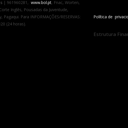
as
| 961960281,
www.bol.pt
, Fnac, Worten,
 Corte Inglês, Pousadas da Juventude,
y, Pagaqui. Para INFORMAÇÕES/RESERVAS:
Política de privac
20 (24 horas).
Estrutura Fina