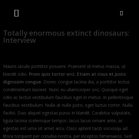
Artistas Unidos
Livraria Online
Bilheteira Online
Totally enormous extinct dinosaurs:
Interview
Mauris iaculis porttitor posuere. Praesent id metus massa, ut
blandit odio.
Proin quis tortor orci. Etiam at risus et justo
dignissim congue.
Donec congue lacinia dui, a porttitor lectus
condimentum laoreet. Nunc eu ullamcorper orci. Quisque eget
odio ac lectus vestibulum faucibus eget in metus. In pellentesque
faucibus vestibulum. Nulla at nulla justo, eget luctus tortor. Nulla
facilisi. Duis aliquet egestas purus in blandit. Curabitur vulputate,
ligula lacinia scelerisque tempor, lacus lacus ornare ante, ac
egestas est urna sit amet arcu. Class aptent taciti sociosqu ad
litora torquent per conubia nostra, per inceptos himenaeos. Sed