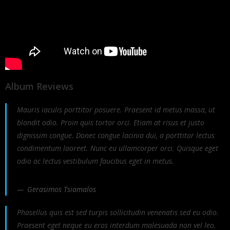
Album Reviews
Mauris iaculis porttitor posuere. Praesent id metus massa, ut
blandit odio. Proin quis tortor orci. Etiam at risus et justo
dignissim congue. Donec congue lacinia dui, a porttitor lectus
condimentum laoreet. Nunc eu ullamcorper orci. Quisque eget
odio ac lectus vestibulum faucibus eget in metus.
Gerasimos Tsiamalos
Phasellus quis est sed turpis sollicitudin venenatis sed eu odio.
Praesent eget neque eu eros interdum malesuada non vel leo.