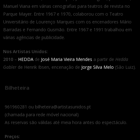
Manuel Viana em várias cenografias para teatros de revista no
Parque Mayer. Entre 1967 e 1970, colaborou com o Teatro
Universitário de Lourenço Marques com os encenadores Mário
Barradas e Fernando Gusmão. Entre 1967 e 1991 trabalhou em
várias agências de publicidade.
Nos Artistas Unidos:
2010
–
HEDDA
de
José Maria Vieira Mendes
a partir de
Hedda
Gabler
de Henrik Ibsen, encenação de
Jorge Silva Melo
(São Luiz).
Bilheteira
961960281 ou bilheteira@artistasunidos.pt
(chamada para rede móvel nacional)
As reservas são válidas até meia hora antes do espectáculo.
Preços: