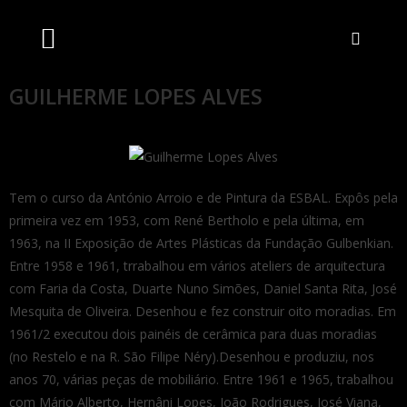
Artistas Unidos
Livraria Online
Bilheteira Online
GUILHERME LOPES ALVES
Tem o curso da António Arroio e de Pintura da ESBAL. Expôs pela
primeira vez em 1953, com René Bertholo e pela última, em
1963, na II Exposição de Artes Plásticas da Fundação Gulbenkian.
Entre 1958 e 1961, trrabalhou em vários ateliers de arquitectura
com Faria da Costa, Duarte Nuno Simões, Daniel Santa Rita, José
Mesquita de Oliveira. Desenhou e fez construir oito moradias. Em
1961/2 executou dois painéis de cerâmica para duas moradias
(no Restelo e na R. São Filipe Néry).Desenhou e produziu, nos
anos 70, várias peças de mobiliário. Entre 1961 e 1965, trabalhou
com Mário Alberto, Hernâni Lopes, João Rodrigues, José Viana,