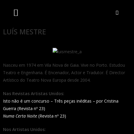
Artistas Unidos
Livraria Online
Bilheteira Online
LUÍS MESTRE
Nasceu em 1974 em Vila Nova de Gaia. Vive no Porto. Estudou
Teatro e Engenharia. É Encenador, Actor e Tradutor. É Director
Artístico do Teatro Nova Europa desde 2004.
Nas Revistas Artistas Unidos:
Isto não é um concurso – Três peças inéditas – por Cristina
Guerra (Revista nº 23)
Numa Certa Noite
(Revista nº 23)
Nos Artistas Unidos: