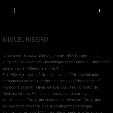
Artistas Unidos
Livraria Online
Bilheteira Online
MIGUEL RIBEIRO
Nasceu em Lisboa a 18 de Agosto de 1952. Durante os anos
1954 até 1972 viveu em Moçambique regressando a Lisboa onde
se licenciou em Medicina em 1976.
Em 1980 regressou a África, desta vez a África do Sul onde
permaneceu até 1991 e tornou-se “Fellow of the College of
Physicians of South Africa” e trabalhou como consultor de
Medicina Interna. Foi neste contexto que se começou a
interessar pela fotografia, mais exactamente em fotografar os
seus doentes africanos e as suas diferentes patologias.
É autor dos cerca de 1000 diapositivos médicos e de todas a