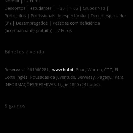
Normal | 12 Euros
Descontos | estudantes | – 30 | + 65 | Grupos >10 |
Protocolos | Profissionais do espectáculo | Dia do espectador
(3ª) | Desempregados | Pessoas com deficiência
(acompanhante gratuito) – 7 Euros
Bilhetes à venda
Reservas
| 961960281,
www.bol.pt
, Fnac, Worten, CTT, El
Corte Inglês, Pousadas da Juventude, Serveasy, Pagaqui. Para
INFORMAÇÕES/RESERVAS: Ligue 1820 (24 horas).
Siga-nos