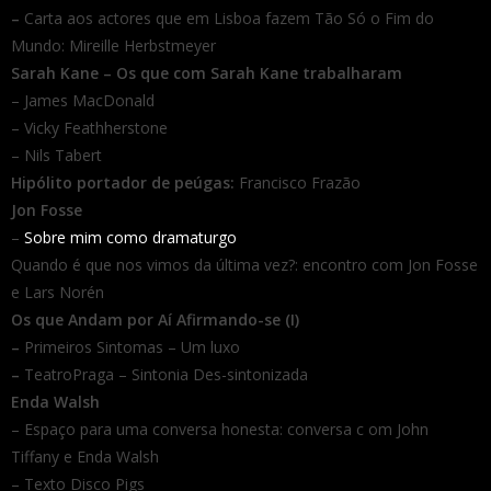
–
Carta aos actores que em Lisboa fazem Tão Só o Fim do
Mundo: Mireille Herbstmeyer
Sarah Kane – Os que com Sarah Kane trabalharam
– James MacDonald
– Vicky Feathherstone
– Nils Tabert
Hipólito portador de peúgas:
Francisco Frazão
Jon Fosse
–
Sobre mim como dramaturgo
Quando é que nos vimos da última vez?: encontro com Jon Fosse
e Lars Norén
Os que Andam por Aí Afirmando-se (I)
–
Primeiros Sintomas – Um luxo
–
TeatroPraga – Sintonia Des-sintonizada
Enda Walsh
– Espaço para uma conversa honesta: conversa c om John
Tiffany e Enda Walsh
– Texto Disco Pigs