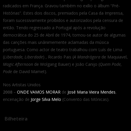
radicados em França. Gravou também no exílio o álbum “Pré-
Histórias”. Estes dois discos, premiados pela Casa da Imprensa,
foram sucessivamente proíbidos e autorizados pela censura de
então. Tendo regressado a Portugal após a revolução
democrática do 25 de Abril de 1974, tornou-se autor de algumas
das canções mais unânimemente aclamadas da música
portuguesa. Como actor de teatro trabalhou com Luís de Lima
(
Liberdade, Liberdade
) , Ricardo Pais (
A Mandrágora
de Maquiavel,
Magic Afternoon
de Wolgang Bauer) e João Canijo (
Quem Pode,
Pode
de David Mamet).
Nos Artistas Unidos
2008
–
ONDE VAMOS MORAR
de
José Maria Vieira Mendes
,
encenação de
Jorge Silva Melo
(Convento das Mónicas).
Bilheteira