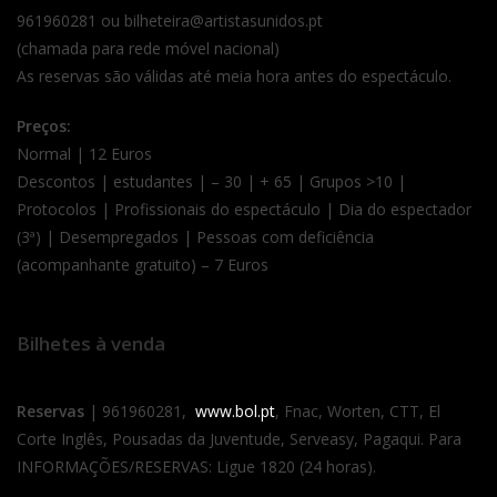
961960281 ou bilheteira@artistasunidos.pt
(chamada para rede móvel nacional)
As reservas são válidas até meia hora antes do espectáculo.
Preços:
Normal | 12 Euros
Descontos | estudantes | – 30 | + 65 | Grupos >10 |
Protocolos | Profissionais do espectáculo | Dia do espectador
(3ª) | Desempregados | Pessoas com deficiência
(acompanhante gratuito) – 7 Euros
Bilhetes à venda
Reservas
| 961960281,
www.bol.pt
, Fnac, Worten, CTT, El
Corte Inglês, Pousadas da Juventude, Serveasy, Pagaqui. Para
INFORMAÇÕES/RESERVAS: Ligue 1820 (24 horas).