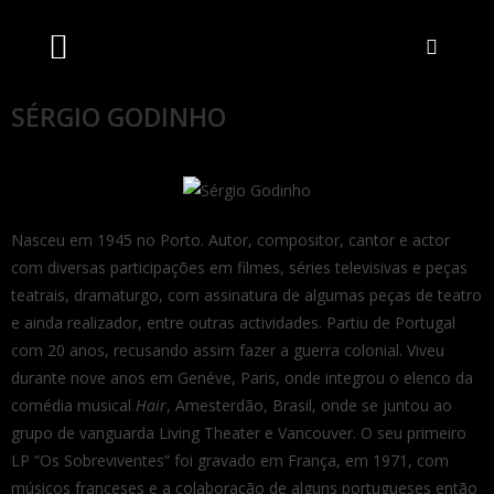
Artistas Unidos
Livraria Online
Bilheteira Online
SÉRGIO GODINHO
Nasceu em 1945 no Porto. Autor, compositor, cantor e actor
com diversas participações em filmes, séries televisivas e peças
teatrais, dramaturgo, com assinatura de algumas peças de teatro
e ainda realizador, entre outras actividades. Partiu de Portugal
com 20 anos, recusando assim fazer a guerra colonial. Viveu
durante nove anos em Genéve, Paris, onde integrou o elenco da
comédia musical
Hair
, Amesterdão, Brasil, onde se juntou ao
grupo de vanguarda Living Theater e Vancouver. O seu primeiro
LP “Os Sobreviventes” foi gravado em França, em 1971, com
músicos franceses e a colaboração de alguns portugueses então