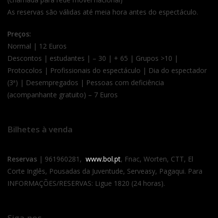
As reservas são válidas até meia hora antes do espectáculo.
Preços:
Normal | 12 Euros
Descontos | estudantes | – 30 | + 65 | Grupos >10 |
Protocolos | Profissionais do espectáculo | Dia do espectador
(3ª) | Desempregados | Pessoas com deficiência
(acompanhante gratuito) – 7 Euros
Bilhetes à venda
Reservas
| 961960281,
www.bol.pt
, Fnac, Worten, CTT, El
Corte Inglês, Pousadas da Juventude, Serveasy, Pagaqui. Para
INFORMAÇÕES/RESERVAS: Ligue 1820 (24 horas).
Siga-nos