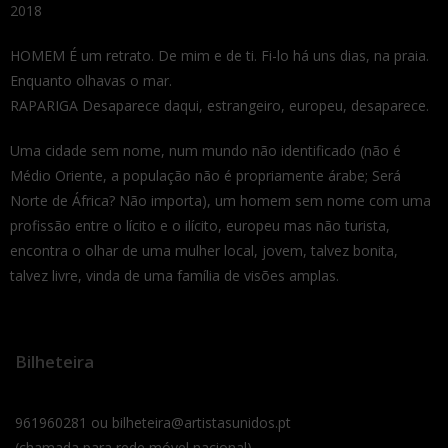
2018
HOMEM É um retrato. De mim e de ti. Fi-lo há uns dias, na praia.
Enquanto olhavas o mar.
RAPARIGA Desaparece daqui, estrangeiro, europeu, desaparece.
Uma cidade sem nome, num mundo não identificado (não é
Médio Oriente, a população não é propriamente árabe; Será
Norte de África? Não importa), um homem sem nome com uma
profissão entre o lícito e o ilícito, europeu mas não turista,
encontra o olhar de uma mulher local, jovem, talvez bonita,
talvez livre, vinda de uma família de visões amplas.
Bilheteira
961960281 ou bilheteira@artistasunidos.pt
(chamada para rede móvel nacional)