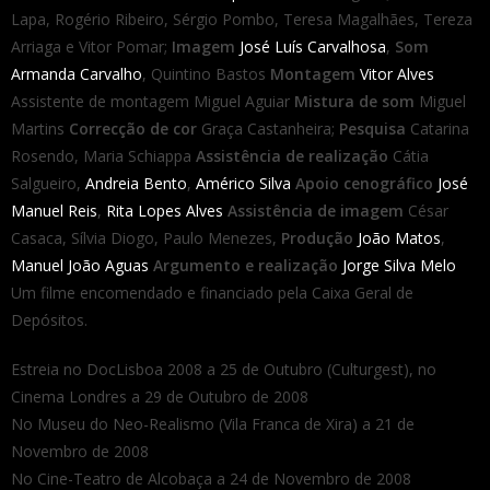
Lapa, Rogério Ribeiro, Sérgio Pombo, Teresa Magalhães, Tereza
Arriaga e Vitor Pomar;
Imagem
José Luís Carvalhosa
,
Som
Armanda Carvalho
, Quintino Bastos
Montagem
Vitor Alves
Assistente de montagem Miguel Aguiar
Mistura de som
Miguel
Martins
Correcção de cor
Graça Castanheira;
Pesquisa
Catarina
Rosendo, Maria Schiappa
Assistência de realização
Cátia
Salgueiro,
Andreia Bento
,
Américo Silva
Apoio cenográfico
José
Manuel Reis
,
Rita Lopes Alves
Assistência de imagem
César
Casaca, Sílvia Diogo, Paulo Menezes,
Produção
João Matos
,
Manuel João Aguas
Argumento e realização
Jorge Silva Melo
Um filme encomendado e financiado pela Caixa Geral de
Depósitos.
Estreia no DocLisboa 2008 a 25 de Outubro (Culturgest), no
Cinema Londres a 29 de Outubro de 2008
No Museu do Neo-Realismo (Vila Franca de Xira) a 21 de
Novembro de 2008
No Cine-Teatro de Alcobaça a 24 de Novembro de 2008