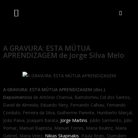
Artistas Unidos
Livraria Online
Bilheteira Online
A GRAVURA: ESTA MÚTUA
APRENDIZAGEM de Jorge Silva Melo
A GRAVURA: ESTA MÚTUA APRENDIZAGEM (doc.)
Depoimentos
de António Charrua, Bartolomeu Cid dos Santos,
David de Almeida, Eduardo Nery, Fernando Calhau, Fernando
Conduto, Ferreira da Silva, Guilherme Parente, Humberto Marçal,
João Paiva, Joaquim Barata,
Jorge Martins
, Julião Sarmento, Júlio
Pomar, Manuel Baptista, Manuel Torres, Maria Beatriz, Maria
Gabriel, Maria Velez,
Nikias Skapinakis
, Paula Rego, Querubim