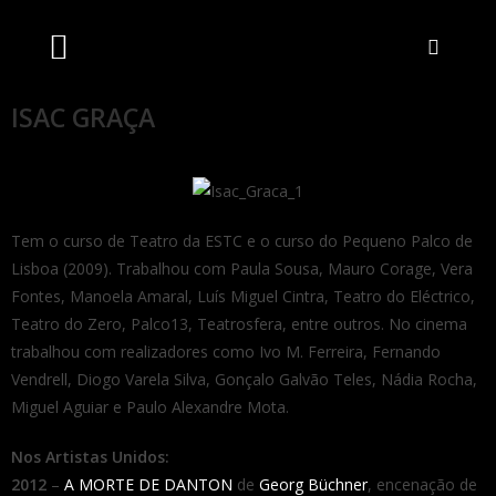
Artistas Unidos
Livraria Online
Bilheteira Online
ISAC GRAÇA
Tem o curso de Teatro da ESTC e o curso do Pequeno Palco de
Lisboa (2009). Trabalhou com Paula Sousa, Mauro Corage, Vera
Fontes, Manoela Amaral, Luís Miguel Cintra, Teatro do Eléctrico,
Teatro do Zero, Palco13, Teatrosfera, entre outros. No cinema
trabalhou com realizadores como Ivo M. Ferreira, Fernando
Vendrell, Diogo Varela Silva, Gonçalo Galvão Teles, Nádia Rocha,
Miguel Aguiar e Paulo Alexandre Mota.
Nos Artistas Unidos:
2012
–
A MORTE DE DANTON
de
Georg Büchner
, encenação de