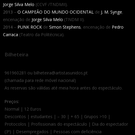
Jorge Silva Melo
(CCVF /TNDMII).
2013
–
O CAMPEÃO DO MUNDO OCIDENTAL
de
J. M. Synge
,
encenação de
Jorge Silva Melo
(TNDM II).
2014
–
PUNK ROCK
de
Simon Stephens
, encenação de
Pedro
Carraca
(Teatro da Politécnica).
Bilheteira
961960281 ou bilheteira@artistasunidos.pt
(chamada para rede móvel nacional)
As reservas são válidas até meia hora antes do espectáculo.
Preços:
Normal | 12 Euros
Descontos | estudantes | – 30 | + 65 | Grupos >10 |
Protocolos | Profissionais do espectáculo | Dia do espectador
(3ª) | Desempregados | Pessoas com deficiência