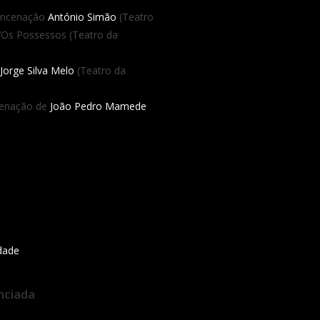
encenação
António Simão
(Teatro
’Os Possessos (Teatro da
Jorge Silva Melo
(Teatro da
cenação de
João Pedro Mamede
idade
nciada