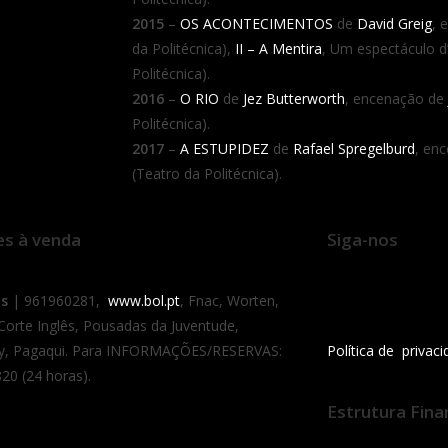
2015
–
OS ACONTECIMENTOS
de
David Greig
, 
da Politécnica),
II – A Mentira
, Um espectáculo d
Politécnica).
2016
–
O RIO
de
Jez Butterworth
, encenação de
Politécnica).
2017
–
A ESTUPIDEZ
de
Rafael Spregelburd
, en
(Teatro da Politécnica).
es à venda
Siga-nos
as
| 961960281,
www.bol.pt
, Fnac, Worten,
 Corte Inglês, Pousadas da Juventude,
y, Pagaqui. Para INFORMAÇÕES/RESERVAS:
Política de privac
20 (24 horas).
Estrutura Fina