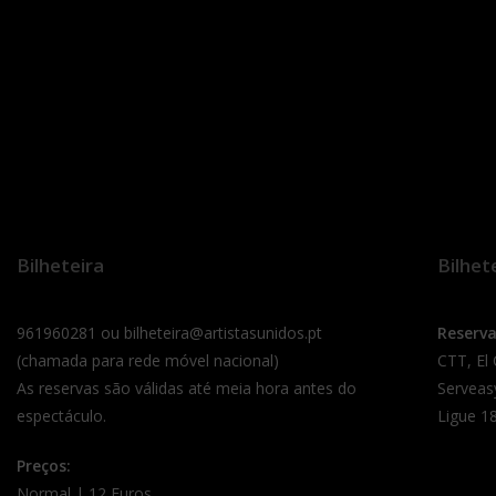
Bilheteira
Bilhet
961960281 ou bilheteira@artistasunidos.pt
Reserv
(chamada para rede móvel nacional)
CTT, El
As reservas são válidas até meia hora antes do
Serveas
espectáculo.
Ligue 18
Preços:
Normal | 12 Euros