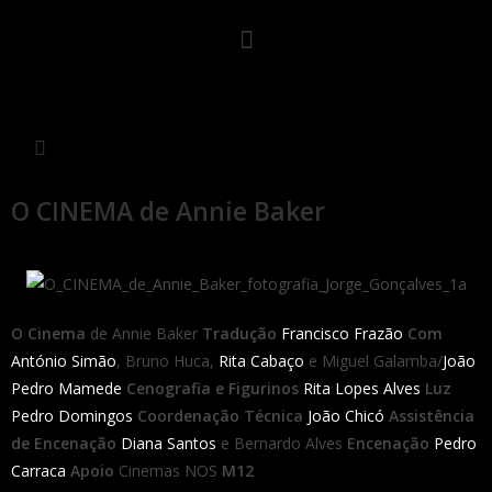
O CINEMA de Annie Baker
O Cinema
de Annie Baker
Tradução
Francisco Frazão
Com
António Simão
, Bruno Huca,
Rita Cabaço
e Miguel Galamba/
João
Pedro Mamede
Cenografia e Figurinos
Rita Lopes Alves
Luz
Pedro Domingos
Coordenação Técnica
João Chicó
Assistência
de Encenação
Diana Santos
e Bernardo Alves
Encenação
Pedro
Carraca
Apoio
Cinemas NOS
M12