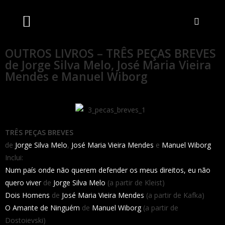
Artistas Unidos
Livraria Online
Bilheteira Online
OUTROS LIVROS – TRÊS PEÇAS BREVES
de Jorge Silva Melo, José Maria Vieira
Mendes e Manuel Wiborg
TRÊS PEÇAS BREVES
de
Jorge Silva Melo
,
José Maria Vieira Mendes
e
Manuel Wiborg
Inclui:
Num país onde não querem defender os meus direitos, eu não
quero viver
de
Jorge Silva Melo
(a partir de Kleist)
Dois Homens
de
José Maria Vieira Mendes
(a partir de Kafka)
O Amante de Ninguém
de
Manuel Wiborg
(a partir de
Dostoievski)