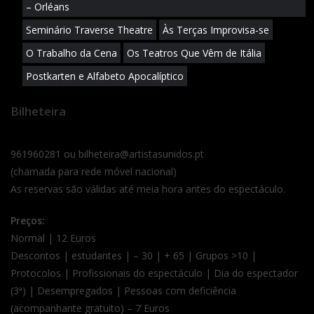
– Orléans
Seminário Traverse Theatre
Às Terças Improvisa-se
O Trabalho da Cena
Os Teatros Que Vêm de Itália
Postkarten e Alfabeto Apocalíptico
Bilheteira
961960281 ou bilheteira@artistasunidos.pt
(chamada para rede móvel nacional)
As reservas são válidas até meia hora antes do espectáculo.
Preços:
Normal | 12 Euros
Descontos | estudantes | – 30 | + 65 | Grupos >10 |
Protocolos | Profissionais do espectáculo | Dia do espectador
(3ª) | Desempregados | Pessoas com deficiência
(acompanhante gratuito) – 7 Euros