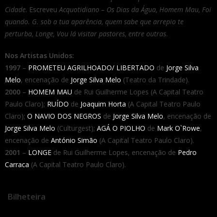
Cidade
. Escreveu
Acquotidiano – Os Dias da Água, Homem Mau, Foi
quando. G. sob a tua aparência, quem sabe que arrepio te
perturba, Longe, Vou lá visitar pastores, entre outras
.
Nos Artistas Unidos:
1997
–
PROMETEU AGRILHOADO/ LIBERTADO
de
Jorge Silva
Melo
, encenação de
Jorge Silva Melo
(Teatro da Trindade).
2000
–
HOMEM MAU
de Rui Guilherme Lopes (A Capital Teatro
Paulo Claro);
RUÍDO
de
Joaquim Horta
(A Capital Teatro Paulo
Claro);
O NAVIO DOS NEGROS
de
Jorge Silva Melo
, encenação de
Jorge Silva Melo
(Culturgest);
AGÁ O PIOLHO
de
Mark O`Rowe
,
encenação de
António Simão
(A Capital Teatro Paulo Claro).
2001
–
LONGE
de Rui Guilherme Lopes, encenação de
Pedro
Carraca
(A Capital Teatro Paulo Claro).
Bilheteira