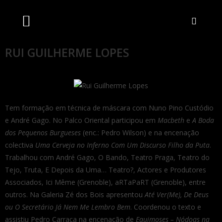
Artistas Unidos
Livraria Online
Bilheteira Online
RUI GUILHERME LOPES
Tem formação em técnica de máscara com Nuno Pino Custódio
e André Gago. No Palco Oriental participou em
Macbeth
e
A Boda
dos Pequenos Burgueses
(enc.: Pedro Wilson) e na encenação
colectiva
Uma Cerveja no Inferno Com Um Discurso Filho da Puta
.
Trabalhou com André Gago, O Bando, Teatro Praga, Teatro do
Tejo, Truta, E Depois da Uma… Teatro?, Actores e Produtores
Associados, Ici Même (Grenoble), aRTaPaRT (Grenoble), entre
outros. Na Galeria Zé dos Bois apresentou
Até Ver(Me), De Deus
ou O Secretário Já Nem Me Lembro Bem
. Coordenou o texto e
assistiu Pedro Carraca na encenação de
Equimoses – Nódoas na