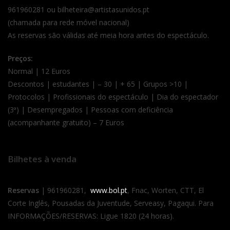
961960281 ou bilheteira@artistasunidos.pt
(chamada para rede móvel nacional)
As reservas são válidas até meia hora antes do espectáculo.
Preços:
Normal | 12 Euros
Descontos | estudantes | – 30 | + 65 | Grupos >10 |
Protocolos | Profissionais do espectáculo | Dia do espectador
(3ª) | Desempregados | Pessoas com deficiência
(acompanhante gratuito) – 7 Euros
Bilhetes à venda
Reservas
| 961960281,
www.bol.pt
, Fnac, Worten, CTT, El
Corte Inglês, Pousadas da Juventude, Serveasy, Pagaqui. Para
INFORMAÇÕES/RESERVAS: Ligue 1820 (24 horas).