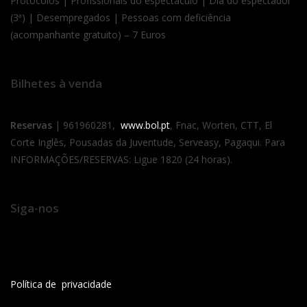
Protocolos | Profissionais do espectáculo | Dia do espectador
(3ª) | Desempregados | Pessoas com deficiência
(acompanhante gratuito) – 7 Euros
Bilhetes à venda
Reservas
| 961960281,
www.bol.pt
, Fnac, Worten, CTT, El
Corte Inglês, Pousadas da Juventude, Serveasy, Pagaqui. Para
INFORMAÇÕES/RESERVAS: Ligue 1820 (24 horas).
Siga-nos
Política de privacidade