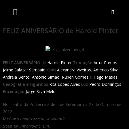
Artistas Unidos
Livraria Online
Bilheteira Online
FELIZ ANIVERSÁRIO de Harold Pinter
FELIZ ANIVERSÁRIO
de
Harold Pinter
Tradução
Artur Ramos
e
Jaime Salazar Sampaio
Com
Alexandra Viveiros
,
Américo Silva
,
Andreia Bento
,
António Simão
,
Rúben Gomes
e
Tiago Matias
Cenografia
e Figurinos
Rita Lopes Alves
Luz
Pedro Domingos
Encenação
Jorge Silva Melo
No Teatro da Politécnica de 5 de Setembro a 27 de Outubro de
2012
McCann
Importa-se de se sentar?
Stanley
Importo-me, sim.