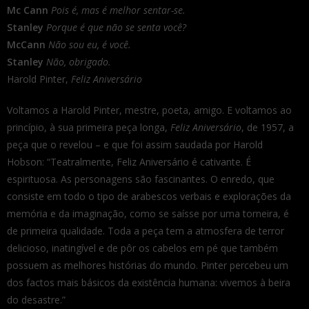
Mc Cann
Pois é, mas é melhor sentar-se.
Stanley
Porque é que não se senta você?
McCann
Não sou eu, é você.
Stanley
Não, obrigado.
Harold Pinter,
Feliz Aniversário
Voltamos a Harold Pinter, mestre, poeta, amigo. E voltamos ao
princípio, à sua primeira peça longa,
Feliz Aniversário
, de 1957, a
peça que o revelou – e que foi assim saudada por Harold
Hobson: “Teatralmente, Feliz Aniversário é cativante. É
espirituosa. As personagens são fascinantes. O enredo, que
consiste em todo o tipo de arabescos verbais e explorações da
memória e da imaginação, como se saísse por uma torneira, é
de primeira qualidade. Toda a peça tem a atmosfera de terror
delicioso, inatingível e de pôr os cabelos em pé que também
possuem as melhores histórias do mundo. Pinter percebeu um
dos factos mais básicos da existência humana: vivemos à beira
do desastre.”