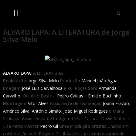
Artistas Unidos
Livraria Online
Bilheteira Online
ÁLVARO LAPA: A LITERATURA de Jorge
Silva Melo
ÁLVARO LAPA
: A LITERATURA
Realização
Jorge Silva Melo
Produção
Manuel João Aguas
Imagem
José Luis Carvalhosa
e Rui Poças
Som
Armanda
Carvalho
, Quintino Bastos,
Pedro Caldas
e
Emídio Buchinho
Montagem
Vitor Alves
Assistente de realização
Joana Frazão
,
Américo Silva
,
António Simão
,
João Miguel Rodrigues
e Maria
Schiappa
Assistência de Imagem
César Casaca, David Matos e
Lisa Person
Actor
Pedro Gil
uma Produção
Artistas Unidos em
colaboração com Rogério Ceitil Audiovisuais
com o apoio de